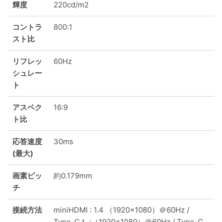
輝度
220cd/m2
コントラ
800:1
スト比
リフレッ
60Hz
シュレー
ト
アスペク
16:9
ト比
応答速度
30ms
(最大)
画素ピッ
約0.179mm
チ
接続方法
miniHDMI : 1.4 （1920x1080）＠60Hz /
Type-C１ :（1920x1080）＠60Hz / Type-C