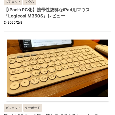
ガジェット
マウス
【iPad→PC化】携帯性抜群なiPad用マウス
『Logicool M350S』レビュー
2025/2/8
ガジェット
キーボード