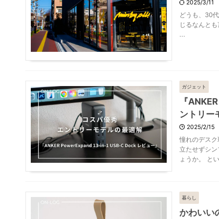
2025/3/11
どうも、30代
じるなんとも
...
ガジェット
『ANKER
ントリー
2025/2/15
憧れのデスク
立たせずシン
ょうか。 とい .
暮らし
かわいい