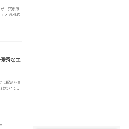
ですが、突然感
！」と危機感
スパ優秀なエ
かに配線を目
ではないでし
ー