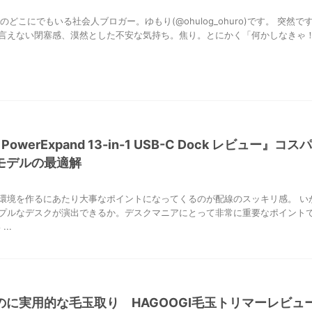
のどこにでもいる社会人ブロガー。ゆもり(@ohulog_ohuro)です。 突然
言えない閉塞感、漠然とした不安な気持ち。焦り。とにかく「何かしなきゃ
 PowerExpand 13-in-1 USB-C Dock レビュー』コ
モデルの最適解
環境を作るにあたり大事なポイントになってくるのが配線のスッキリ感。 い
プルなデスクが演出できるか。デスクマニアにとって非常に重要なポイント
..
のに実用的な毛玉取り HAGOOGI毛玉トリマーレビュ