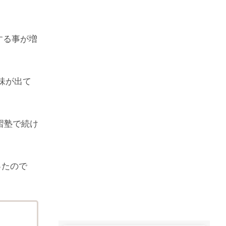
する事が増
味が出て
習塾で続け
ったので