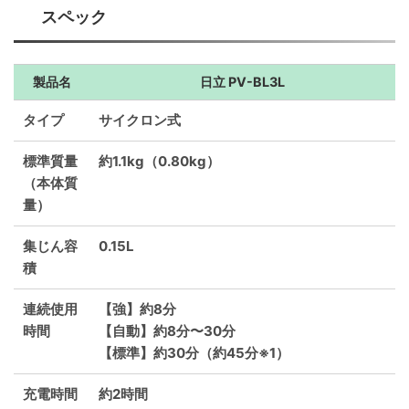
スペック
製品名
日立 PV-BL3L
タイプ
サイクロン式
標準質量
約1.1kg（0.80kg）
（本体質
量）
集じん容
0.15L
積
連続使用
【強】約8分
時間
【自動】約8分〜30分
【標準】約30分（約45分※1）
充電時間
約2時間