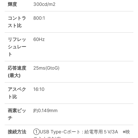
輝度
300cd/m2
コントラ
800:1
スト比
リフレッ
60Hz
シュレー
ト
応答速度
25ms(GtoG)
(最大)
アスペク
16:10
ト比
画素ピッ
約0.149mm
チ
接続方法
①USB Type-Cポート : 給電専用５V/3A ※映