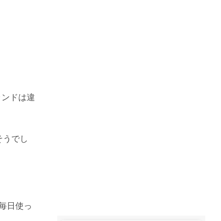
ランドは違
そうでし
。
毎日使っ