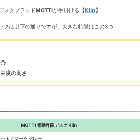
デスクブランド
MOTTI
が手掛ける
【
Kiin
】
ックは以下の通りですが、大きな特徴はこの3つ。
性◎
自由度の高さ
MOTTI 電動昇降デスク Kiin
ナット / ダークグレー