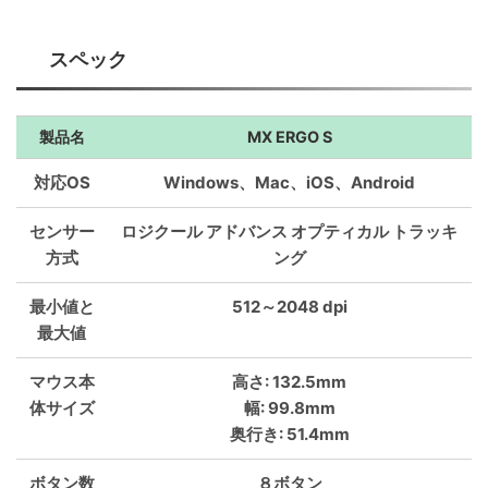
スペック
製品名
MX ERGO S
対応OS
Windows、Mac、iOS、Android
センサー
ロジクール アドバンス オプティカル トラッキ
方式
ング
最小値と
512～2048 dpi
最大値
マウス本
高さ: 132.5mm
体サイズ
幅: 99.8mm
奥行き: 51.4mm
ボタン数
８ボタン