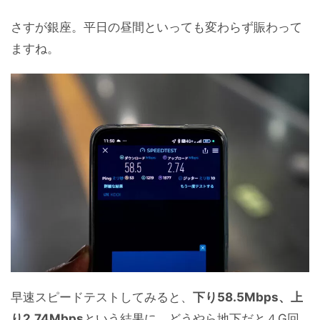
さすが銀座。平日の昼間といっても変わらず賑わって
ますね。
早速スピードテストしてみると、
下り58.5Mbps、上
り2.74Mbps
という結果に。どうやら地下だと４G回