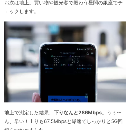
お次は地上。買い物や観光客で賑わう昼間の銀座でチ
ェックします。
地上で測定した結果、
下りなんと286Mbps
。うぅ〜
ん、早い！上りも67.5Mbpsと爆速でしっかりと5G回
線をつかめました。